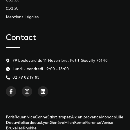
C.G.U.
C.G.V.
Mentions Légales
Contact
79 boulevard du 11 Novembre, Petit Quevilly 76140
Lundi - Vendredi : 9:00 - 18:00
02 79 02 19 85
Paris
Rouen
Nice
Canne
Saint tropez
Aix en provence
Monaco
Lille
Deauville
Bordeaux
Lyon
Genève
Milan
Rome
Florence
Venise
Bruxelles
Knokke