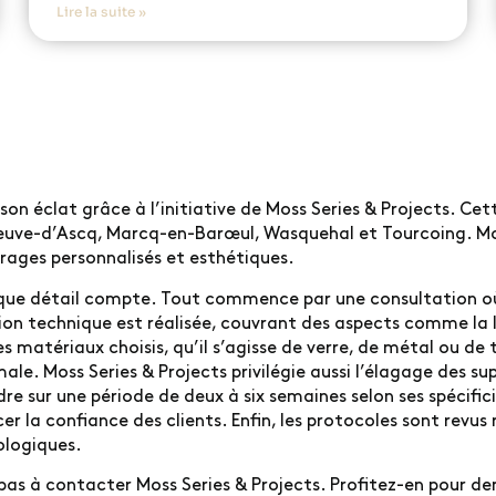
Lire la suite »
 son éclat grâce à l’initiative de Moss Series & Projects. Cet
eneuve-d’Ascq, Marcq-en-Barœul, Wasquehal et Tourcoing. Mo
irages personnalisés et esthétiques.
aque détail compte. Tout commence par une consultation où l
on technique est réalisée, couvrant des aspects comme la l
es matériaux choisis, qu’il s’agisse de verre, de métal ou d
ale. Moss Series & Projects privilégie aussi l’élagage des su
ndre sur une période de deux à six semaines selon ses spécifi
er la confiance des clients. Enfin, les protocoles sont revus
ologiques.
pas à contacter Moss Series & Projects. Profitez-en pour de