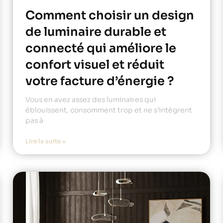
Comment choisir un design
de luminaire durable et
connecté qui améliore le
confort visuel et réduit
votre facture d’énergie ?
Vous en avez assez des luminaires qui
éblouissent, consomment trop et ne s’intègrent
pas à
Lire la suite »