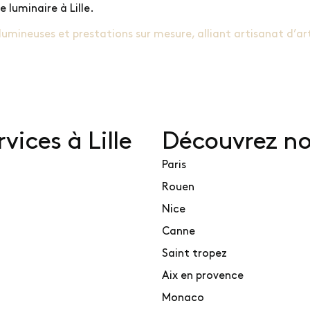
 luminaire à Lille.
lumineuses et prestations sur mesure, alliant artisanat d’a
vices à Lille
Découvrez nos
Paris
Rouen
Nice
Canne
Saint tropez
Aix en provence
Monaco