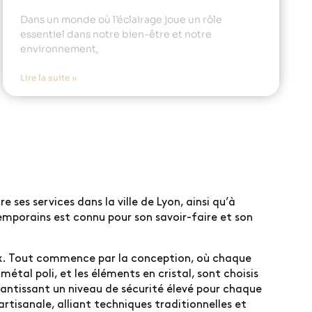
Dans un monde où l’éclairage joue un rôle
essentiel dans notre bien-être et notre
environnement,
Lire la suite »
 ses services dans la ville de Lyon, ainsi qu’à
temporains est connu pour son savoir-faire et son
eux. Tout commence par la conception, où chaque
 métal poli, et les éléments en cristal, sont choisis
arantissant un niveau de sécurité élevé pour chaque
rtisanale, alliant techniques traditionnelles et