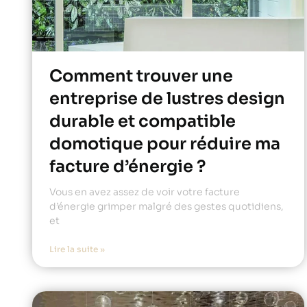
Comment trouver une
entreprise de lustres design
durable et compatible
domotique pour réduire ma
facture d’énergie ?
Vous en avez assez de voir votre facture
d’énergie grimper malgré des gestes quotidiens,
et
Lire la suite »