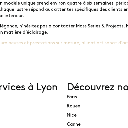
un modèle unique prend environ quatre à six semaines, péri
chaque lustre répond aux attentes spécifiques des clients e
e intérieur.
gance, n’hésitez pas à contacter Moss Series & Projects. No
en matière d’éclairage.
lumineuses et prestations sur mesure, alliant artisanat d’a
rvices à Lyon
Découvrez nos
Paris
Rouen
Nice
Canne