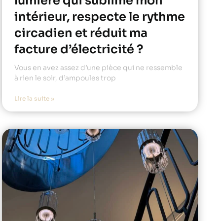
lumière qui sublime mon
intérieur, respecte le rythme
circadien et réduit ma
facture d’électricité ?
Vous en avez assez d’une pièce qui ne ressemble
à rien le soir, d’ampoules trop
Lire la suite »