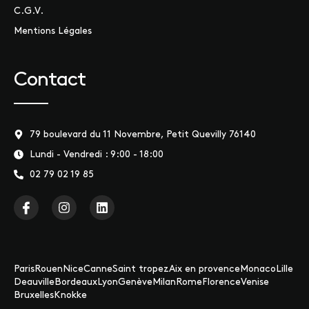
C.G.V.
Mentions Légales
Contact
79 boulevard du 11 Novembre, Petit Quevilly 76140
Lundi - Vendredi : 9:00 - 18:00
02 79 02 19 85
Paris
Rouen
Nice
Canne
Saint tropez
Aix en provence
Monaco
Lille
Deauville
Bordeaux
Lyon
Genève
Milan
Rome
Florence
Venise
Bruxelles
Knokke